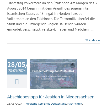
Jahrestag Völkermord an den Êzîd:innen Am Morgen des 3.
August 2014 begann mit dem Angriff des sogenannten
Islamischen Staats auf Shingal im Norden Iraks der
Völkermord an den Êzîd:innen. Die Terrormiliz überfiel die
Stadt und die umliegende Region. Tausende wurden
ermordet, verschleppt, versklavt. Frauen und Mädchen [...]
Weiterlesen
28/05/2024
iebestopp für
28/05/2024
esiden in
dersachsen
ische Gemeinde
land
Nachrichten
ssemitteilung
Abschiebestopp für Jesiden in Niedersachsen
28/05/2024
|
Kurdische Gemeinde Deutschland
,
Nachrichten
,