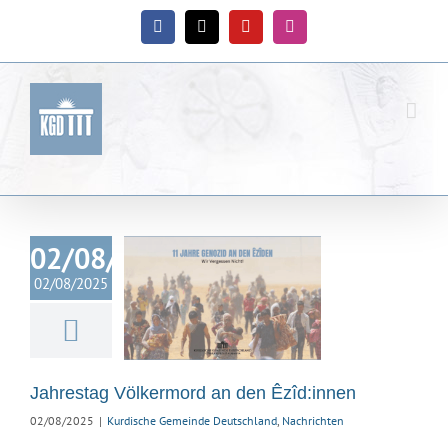
Zum
Inhalt
Facebook
X
YouTube
Instagram
springen
02/08/2025
ahrestag
02/08/2025
rmord an den
îd:innen
ische Gemeinde
hland
Nachrichten
Jahrestag Völkermord an den Êzîd:innen
02/08/2025
|
Kurdische Gemeinde Deutschland
,
Nachrichten