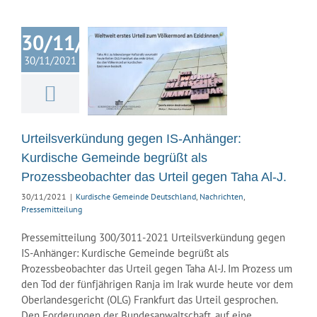
lsverkündung
IS-Anhänger:
30/11/2021
urdische
nde begrüßt
30/11/2021
als
ssbeobachter
Urteil gegen
aha Al-J.
Urteilsverkündung gegen IS-Anhänger:
ische Gemeinde
Kurdische Gemeinde begrüßt als
land
Nachrichten
Prozessbeobachter das Urteil gegen Taha Al-J.
ssemitteilung
30/11/2021
|
Kurdische Gemeinde Deutschland
,
Nachrichten
,
Pressemitteilung
Pressemitteilung 300/3011-2021 Urteilsverkündung gegen
IS-Anhänger: Kurdische Gemeinde begrüßt als
Prozessbeobachter das Urteil gegen Taha Al-J. Im Prozess um
den Tod der fünfjährigen Ranja im Irak wurde heute vor dem
Oberlandesgericht (OLG) Frankfurt das Urteil gesprochen.
Den Forderungen der Bundesanwaltschaft, auf eine