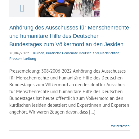
des Deutschen
estages zum
rmord an den
Jesiden
Anhörung des Ausschusses für Menschenrechte
Kurdische Gemeinde
und humanitäre Hilfe des Deutschen
land
Nachrichten
Bundestages zum Völkermord an den Jesiden
ssemitteilung
20/06/2022
|
Kurden
,
Kurdische Gemeinde Deutschland
,
Nachrichten
,
Pressemitteilung
Pressemeldung: 308/2006-2022 Anhörung des Ausschusses
für Menschenrechte und humanitäre Hilfe des Deutschen
Bundestages zum Völkermord an den JesidenDer Ausschuss
für Menschenrechte und humanitäre Hilfe des Deutschen
Bundestages hat heute öffentlich zum Völkermord an den
kurdischen Jesiden debattiert und Expertinnen und Experten
angehört. Wir waren Zeugen davon, dass [...]
Weiterlesen