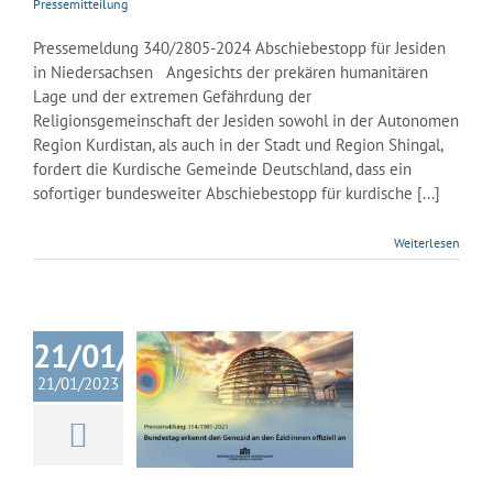
Pressemitteilung
Pressemeldung 340/2805-2024 Abschiebestopp für Jesiden
in Niedersachsen Angesichts der prekären humanitären
Lage und der extremen Gefährdung der
Religionsgemeinschaft der Jesiden sowohl in der Autonomen
Region Kurdistan, als auch in der Stadt und Region Shingal,
fordert die Kurdische Gemeinde Deutschland, dass ein
sofortiger bundesweiter Abschiebestopp für kurdische [...]
Weiterlesen
21/01/2023
stag erkennt
nozid an den
21/01/2023
nnen offiziell
an
ische Gemeinde
land
Nachrichten