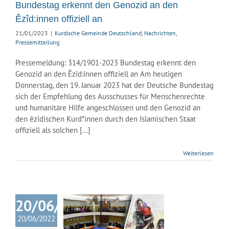
Bundestag erkennt den Genozid an den
ssemitteilung
Êzîd:innen offiziell an
21/01/2023
|
Kurdische Gemeinde Deutschland
,
Nachrichten
,
Pressemitteilung
Pressemeldung: 314/1901-2023 Bundestag erkennt den
Genozid an den Êzîd:innen offiziell an Am heutigen
Donnerstag, den 19. Januar 2023 hat der Deutsche Bundestag
sich der Empfehlung des Ausschusses für Menschenrechte
und humanitäre Hilfe angeschlossen und den Genozid an
den êzîdischen Kurd*innen durch den Islamischen Staat
offiziell als solchen [...]
Weiterlesen
örung des
chusses für
20/06/2022
chenrechte
humanitäre
20/06/2022