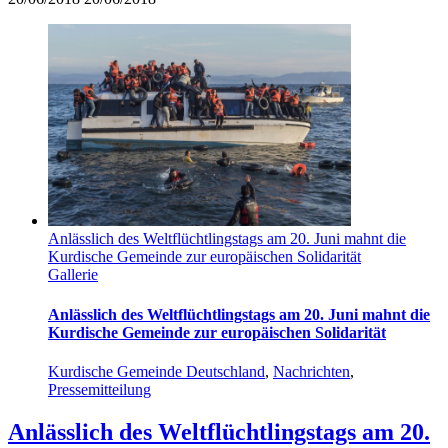
Anlässlich des Weltflüchtlingstags am 20. Juni mahnt die
Kurdische Gemeinde zur europäischen Solidarität
Gallerie
Anlässlich des Weltflüchtlingstags am 20. Juni mahnt die
Kurdische Gemeinde zur europäischen Solidarität
Kurdische Gemeinde Deutschland
,
Nachrichten
,
Pressemitteilung
Anlässlich des Weltflüchtlingstags am 20.