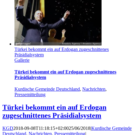
Türkei bekommt ein auf Erdogan zugeschnittenes
Präsidialsystem
Gallerie
Türkei bekommt ein auf Erdogan zugeschnittenes
Präsidialsystem
Kurdische Gemeinde Deutschland
,
Nachrichten
,
Pressemitteilung
Türkei bekommt ein auf Erdogan
zugeschnittenes Präsidialsystem
KGD
2018-09-08T11:18:15+02:00
25/06/2018
|
Kurdische Gemeinde
Deutschland
,
Nachrichten
,
Pressemitteilung
|