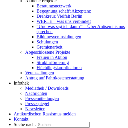
Aktuelle Projekte
Beratungsnetzwerk
Begegnung schafft Akzeptanz
Drehkreuz Vielfalt Berlin
WERTE – was uns verbindet!
“Und was sag ich dann?” – Über Antisemitismus
sprechen
Bildungsveranstaltungen
Schulungen
Gremienarbeit
Abgeschlossene Projekte
Frauen in Aktion
Strukturförderung
Flüchtlingskoordinatoren
Veranstaltungen
Antrag auf Fahrtkostenerstattung
Infothek
Mediathek / Downloads
Nachrichten
Pressemitteilungen
Pressespiegel
Newsletter
Antikurdischen Rassismus melden
Kontakt
Suche nach: