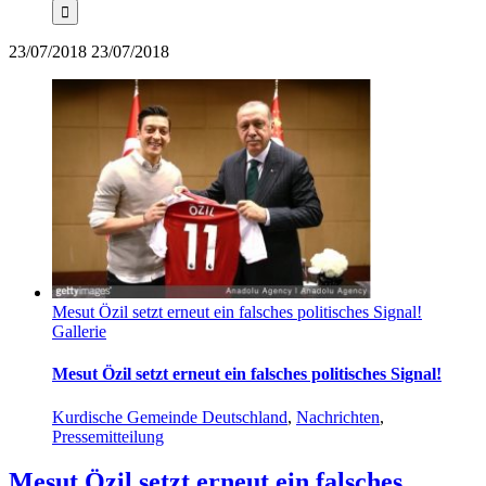
23/07/2018
23/07/2018
Mesut Özil setzt erneut ein falsches politisches Signal!
Gallerie
Mesut Özil setzt erneut ein falsches politisches Signal!
Kurdische Gemeinde Deutschland
,
Nachrichten
,
Pressemitteilung
Mesut Özil setzt erneut ein falsches