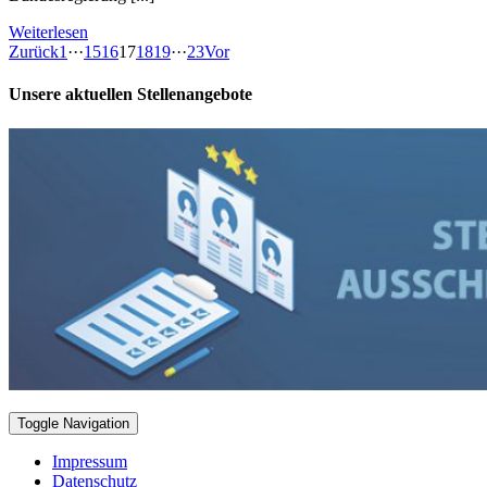
Weiterlesen
Zurück
1
···
15
16
17
18
19
···
23
Vor
Unsere aktuellen Stellenangebote
Toggle Navigation
Impressum
Datenschutz