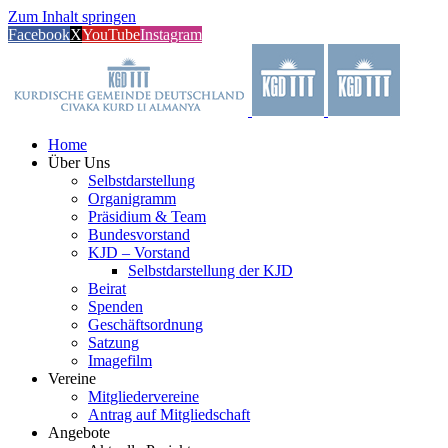
Zum Inhalt springen
Facebook
X
YouTube
Instagram
Home
Über Uns
Selbstdarstellung
Organigramm
Präsidium & Team
Bundesvorstand
KJD – Vorstand
Selbstdarstellung der KJD
Beirat
Spenden
Geschäftsordnung
Satzung
Imagefilm
Vereine
Mitgliedervereine
Antrag auf Mitgliedschaft
Angebote