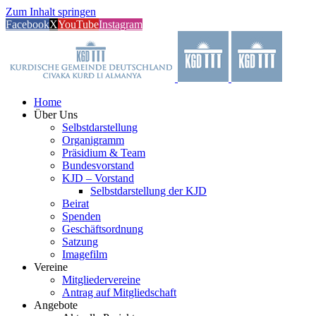
Zum Inhalt springen
Facebook
X
YouTube
Instagram
Home
Über Uns
Selbstdarstellung
Organigramm
Präsidium & Team
Bundesvorstand
KJD – Vorstand
Selbstdarstellung der KJD
Beirat
Spenden
Geschäftsordnung
Satzung
Imagefilm
Vereine
Mitgliedervereine
Antrag auf Mitgliedschaft
Angebote