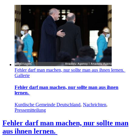
Fehler darf man machen, nur sollte man aus ihnen lernen.
Gallerie
Fehler darf man machen, nur sollte man aus ihnen
lernen.
Kurdische Gemeinde Deutschland
,
Nachrichten
,
Pressemitteilung
Fehler darf man machen, nur sollte man
aus ihnen lernen.