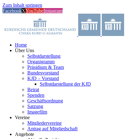
Zum Inhalt springen
Facebook
X
YouTube
Instagram
Home
Über Uns
Selbstdarstellung
Organigramm
Präsidium & Team
Bundesvorstand
KJD – Vorstand
Selbstdarstellung der KJD
Beirat
Spenden
Geschäftsordnung
Satzung
Imagefilm
Vereine
Mitgliedervereine
Antrag auf Mitgliedschaft
Angebote